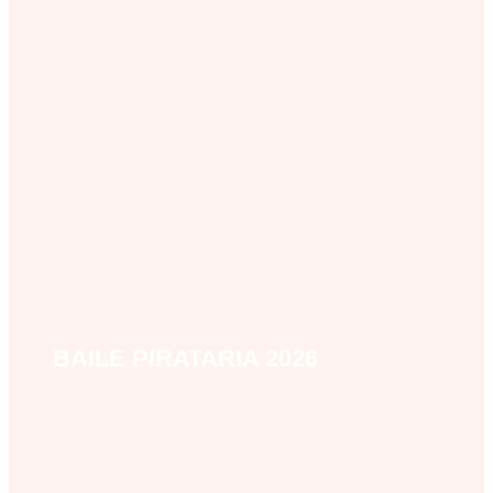
BAILE PIRATARIA 2026
baile-pirataria-2026