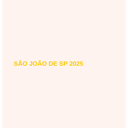
SÃO JOÃO DE SP 2025
sao-joao-de-sao-paulo-2025