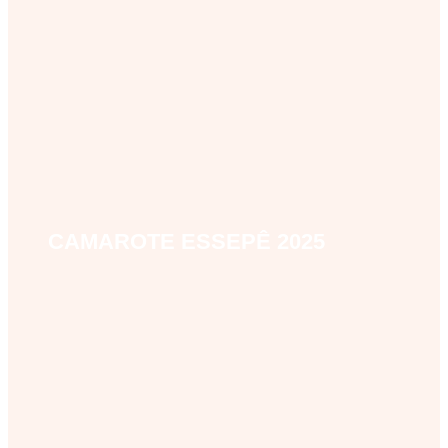
CAMAROTE ESSEPÊ 2025
camarote-essepe-2