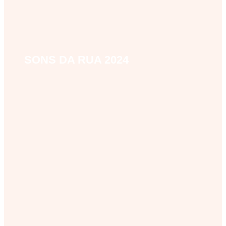
SONS DA RUA 2024
sons-da-rua-2024