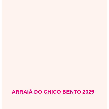
ARRAIÁ DO CHICO BENTO 2025
arraia-do-chico-bento-2025