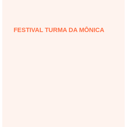
FESTIVAL TURMA DA MÔNICA
festival-turma-da-monica