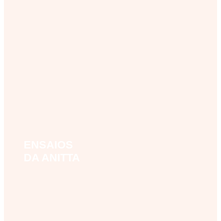
ENSAIOS
ensaios-da-anitta-2024
DA ANITTA