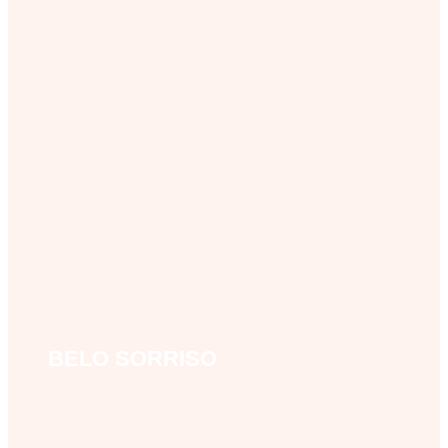
BELO SORRISO
belo-sorriso