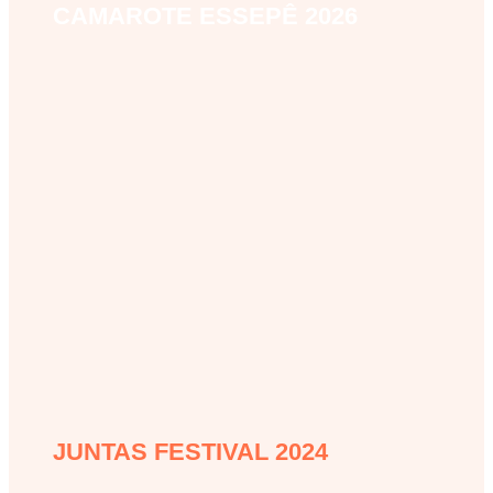
CAMAROTE ESSEPÊ 2026
camarote-essepe-2026
JUNTAS FESTIVAL 2024
juntas-festival-2024