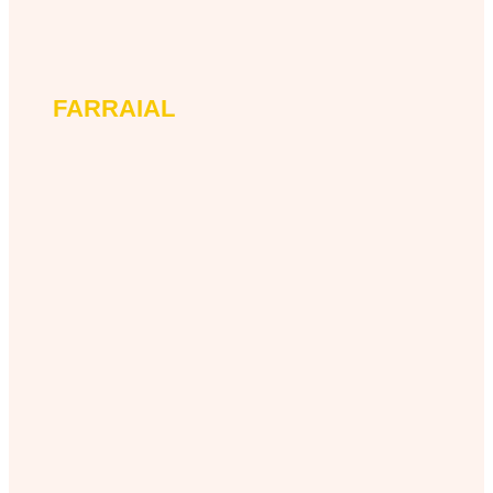
FARRAIAL
farraial