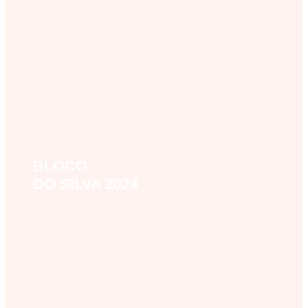
BLOCO
bloco-do-silva-2024
DO SILVA 2024