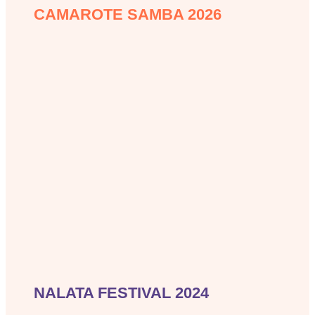
CAMAROTE SAMBA 2026
camarote-samba-2026
NALATA FESTIVAL 2024
nalata-festival-202