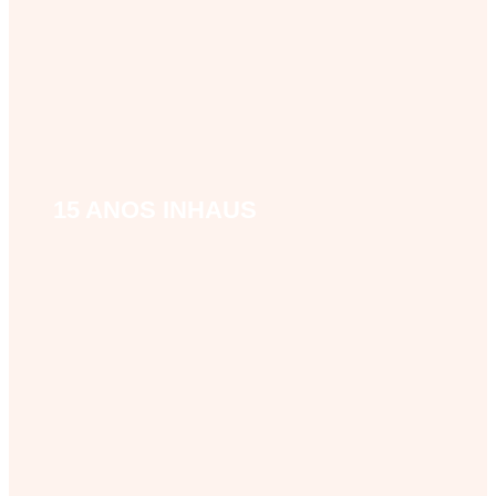
15 ANOS INHAUS
15-anos-inhaus