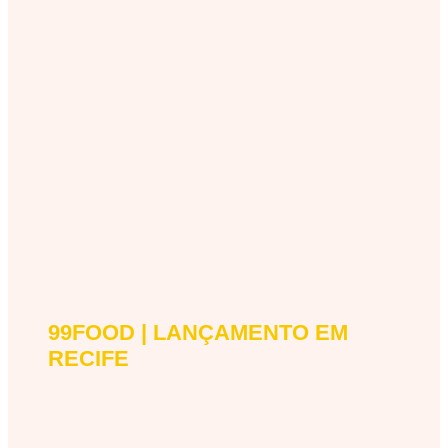
99FOOD | LANÇAMENTO EM
99food-lancamento-em-recife
RECIFE