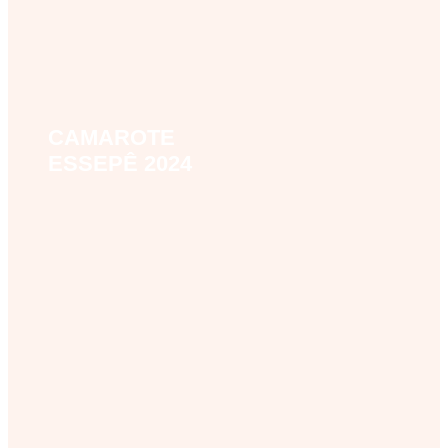
CAMAROTE
camarote-essepe
ESSEPÊ 2024