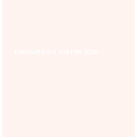
ENSAIOS DA ANITTA 2026
ensaios-da-anitta-2026