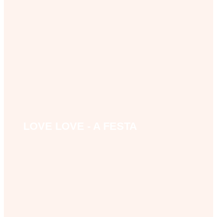
LOVE LOVE - A FESTA
love-love-a-festa