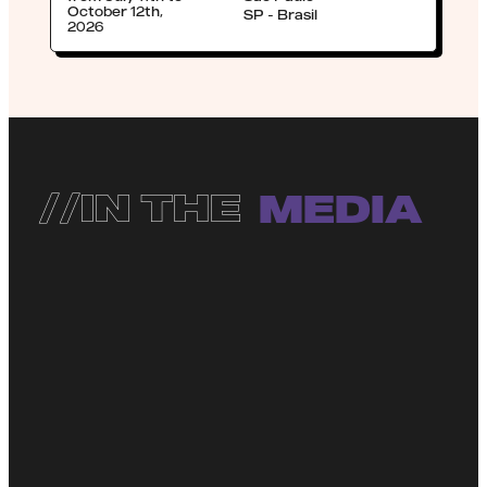
Parque
October 12th,
SP - Brasil
Inflável da
2026
Turma da
Mônica
//IN THE
MEDIA