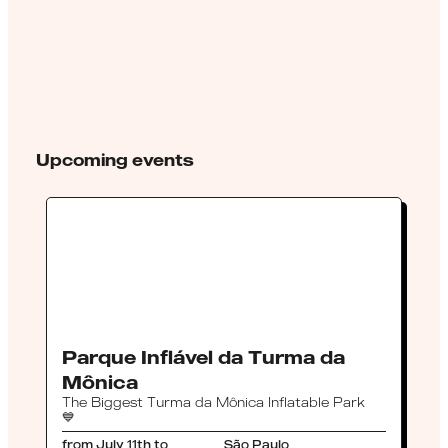
Upcoming events
Parque Inflável da Turma da
A
Mônica

The Biggest Turma da Mônica Inflatable Park
💙
A
2
from July 11th to
São Paulo