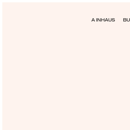
A INHAUS
BU