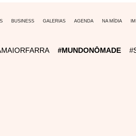
S
BUSINESS
GALERIAS
AGENDA
NA MÍDIA
I
AMAIORFARRA
#MUNDONÔMADE
#