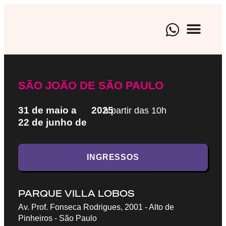
BRAND EXP
EVENTOS CUL
AGENCIAMENTO AR
SÃO JOÃO DE SÃO PAULO
31 de maio a
2025
a partir das 10h
22 de junho de
INGRESSOS
PARQUE VILLA LOBOS
Av. Prof. Fonseca Rodrigues, 2001 - Alto de
Pinheiros - São Paulo