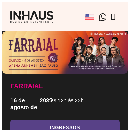
BRAND EX
EVENTOS CU
AGENCIAMENTO A
FARRAIAL
16 de
2025
das 12h às 23h
agosto de
INGRESSOS