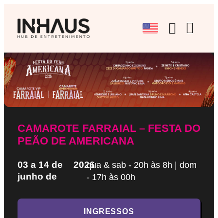
BRAND EX
EVENTOS CU
AGENCIAMENTO A
CAMAROTE FARRAIAL – FESTA DO
PEÃO DE AMERICANA
03 a 14 de
2026
qua & sab - 20h às 8h | dom
junho de
- 17h às 00h
INGRESSOS