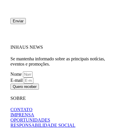
Nossa assessoria de imprensa fará a análise das
informações e, havendo interesse, o retorno
será feito por e-mail.
Autorizo contato via e-mail
Enviar
INHAUS NEWS
Se mantenha informado sobre as principais notícias,
eventos e promoções.
Nome
E-mail
Quero receber
SOBRE
CONTATO
IMPRENSA
OPORTUNIDADES
RESPONSABILIDADE SOCIAL