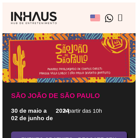
BRAND EX
EVENTOS CU
AGENCIAMENTO A
SÃO JOÃO DE SÃO PAULO
30 de maio a
2024
A partir das 10h
02 de junho de